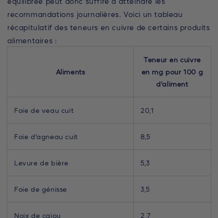
équilibrée peut donc suffire à atteindre les
recommandations journalières. Voici un tableau
récapitulatif des teneurs en cuivre de certains produits
alimentaires :
Teneur en cuivre
Aliments
en mg pour 100 g
d’aliment
Foie de veau cuit
20,1
Foie d’agneau cuit
8,5
Levure de bière
5,3
Foie de génisse
3,5
Noix de cajou
2,7