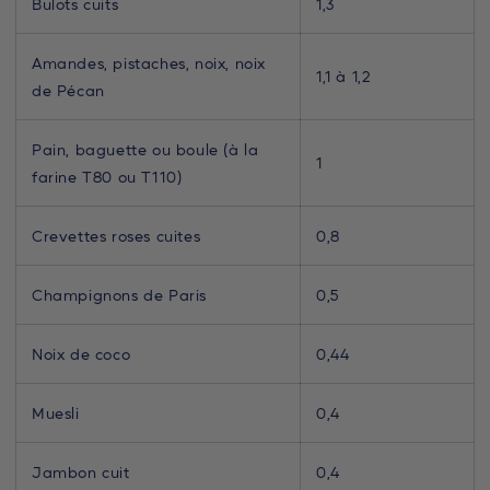
Bulots cuits
1,3
Amandes, pistaches, noix, noix
1,1 à 1,2
de Pécan
Pain, baguette ou boule (à la
1
farine T80 ou T110)
Crevettes roses cuites
0,8
Champignons de Paris
0,5
Noix de coco
0,44
Muesli
0,4
Jambon cuit
0,4