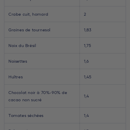
Crabe cuit, homard
2
Graines de tournesol
1,83
Noix du Brésil
1,75
Noisettes
1,6
Huîtres
1,45
Chocolat noir à 70%-90% de
1,4
cacao non sucré
Tomates séchées
1,4