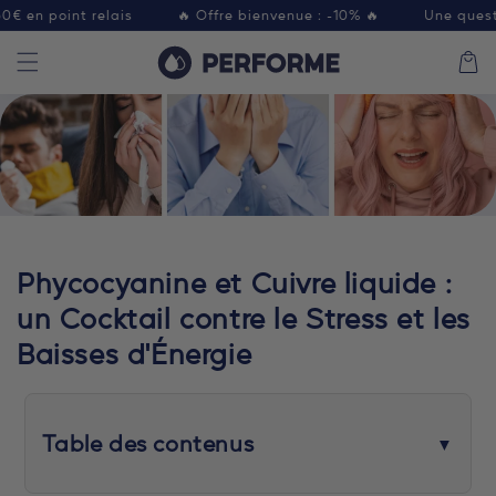
et
en point relais
🔥 Offre bienvenue : -10% 🔥
Une question
passer
au
Panier
contenu
Phycocyanine et Cuivre liquide :
un Cocktail contre le Stress et les
Baisses d'Énergie
Table des contenus
▼