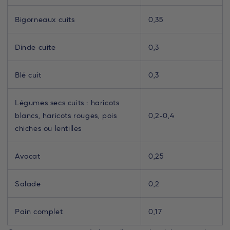
Bigorneaux cuits
0,35
Dinde cuite
0,3
Blé cuit
0,3
Légumes secs cuits : haricots
blancs, haricots rouges, pois
0,2-0,4
chiches ou lentilles
Avocat
0,25
Salade
0,2
Pain complet
0,17