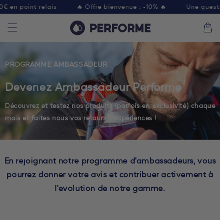
et
 en point relais
🔥 Offre bienvenue : -10% 🔥
Une questio
passer
au
Panier
contenu
PROGRAMME AMBASSADEUR
Devenez Ambassadeur Performe
Découvrez et testez nos produits (parfois en exclusivité) chaque
mois et faites nous vos retours d’expériences !
En rejoignant notre programme d'ambassadeurs, vous
pourrez donner votre avis et contribuer activement à
I'evolution de notre gamme.