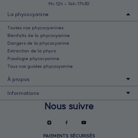
9h-12h – 14h-17h30
La phycocyanine
Toutes nos phycocyanines
Bienfaits de la phycocyanine
Dangers de la phycocyanine
Extraction de la phyco
Posologie phycocyanine
Tous nos guides phycocyanine
À propos
Informations
Nos engagements
Blog
Nous suivre
Mon compte
Parrainer un ami
Livraison et retours
Programme de fidélité
FAQ
Affiliation
Devenir ambassadeur
PAIEMENTS SÉCURISÉS