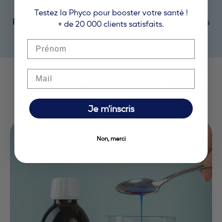
Testez la Phyco pour booster votre santé !
Rassurer et guider
le choix de nos consommateurs
+ de 20 000 clients satisfaits.
via vos retours d'experiences
Prénom
Email
Les produits à tester en ce
moment
Je m'inscris
Non, merci